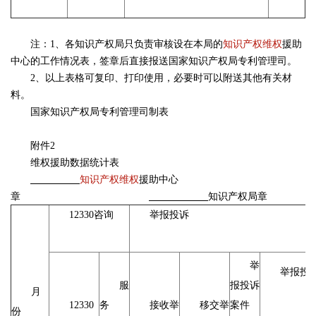
注：1、各知识产权局只负责审核设在本局的
知识产权维权
援助
中心的工作情况表，签章后直接报送国家知识产权局专利管理司。
2、以上表格可复印、打印使用，必要时可以附送其他有关材
料。
国家知识产权局专利管理司制表
附件2
维权援助数据统计表
知识产权维权
援助中心
章
知识产权局章
12330咨询
举报投诉
举
举报投
服
报投诉
月
12330
务
接收举
移交举
案件
份