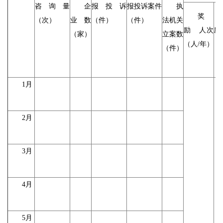
咨询量
企
报投诉
报投诉案件
执
奖
（次）
业数
（件）
（件）
法机关
励 人次
励
（家）
立案数
（人/年）
（
（件）
1月
2月
3月
4月
5月